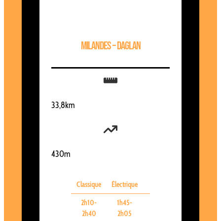
Milandes – Daglan
33,8km
430m
Classique
Électrique
2h10-
1h45-
2h40
2h05