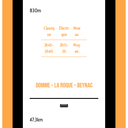
830m
Classiq
Électri
Nive
ue
que
au
2h45-
2h15-
Moy
3h40
3h
en
Domme – La Roque – Beynac
47,3km