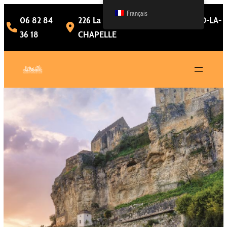
Aller
Français
06 82 84
226 La Treille – 24250 CASTELNAUD-LA-
au
contenu
36 18
CHAPELLE