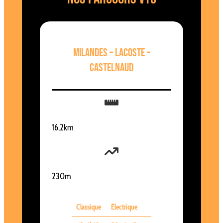
Milandes – lacoste –
Castelnaud
16,2km
230m
Classique
Électrique