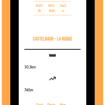
1h30-
1h15-
Facil
2h
1h45
e
Castelnaud – LA Roque
30,3km
740m
Classi
Électri
Nive