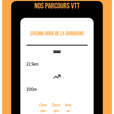
Nos parcours VTT
Chemin bord de la dordogne
22,5km
200m
Classi
Électri
Nive
que
que
au