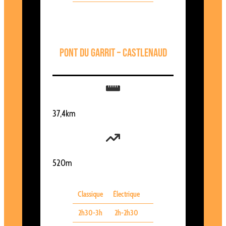
Pont du Garrit – Castlenaud
37,4km
520m
Classique
Électrique
2h30-3h
2h-2h30