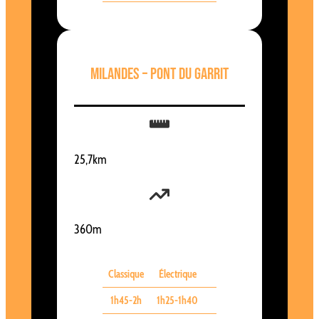
Milandes – Pont du Garrit
25,7km
360m
Classique
Électrique
1h45-2h
1h25-1h40