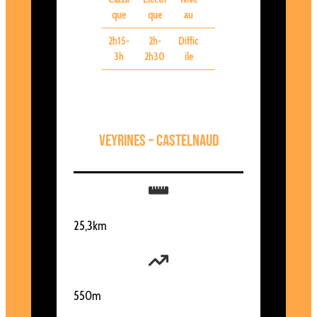
que
que
au
2h15-
2h-
Diffic
3h
2h30
ile
Veyrines – Castelnaud
25,3km
550m