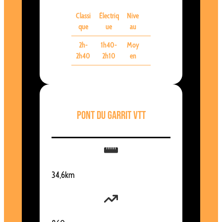
Classi
Électriq
Nive
que
ue
au
2h-
1h40-
Moy
2h40
2h10
en
Pont du Garrit VTT
34,6km