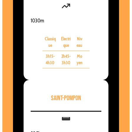
1030m
Classiq
Électri
Niv
ue
que
eau
3h15-
2h45-
Mo
4h30
3h30
yen
Saint-Pompon