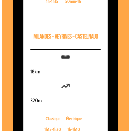
1h-1h15
50min-1h
Milandes – Veyrines – Castelnaud
18km
320m
Classique
Électrique
1h15-1h30
1h-1h10