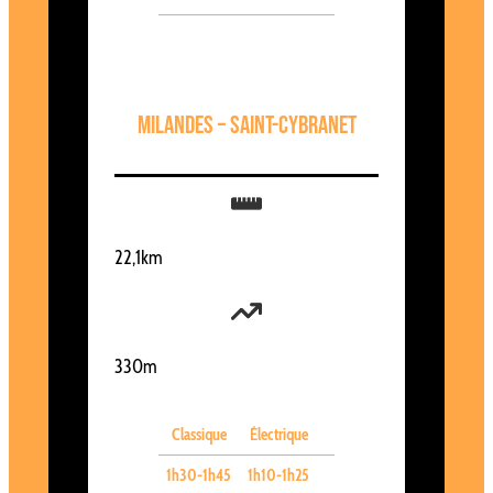
Milandes – Saint-Cybranet
22,1km
330m
Classique
Électrique
1h30-1h45
1h10-1h25