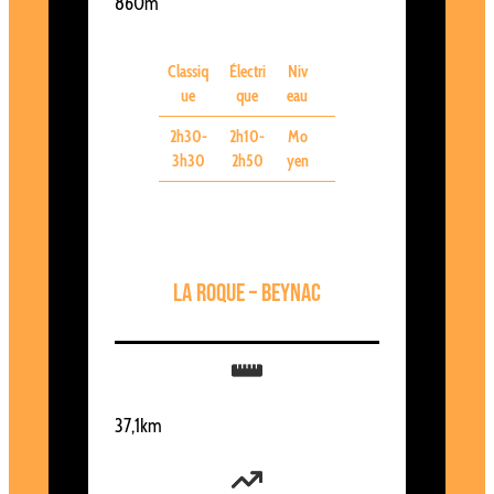
860m
Classiq
Électri
Niv
ue
que
eau
2h30-
2h10-
Mo
3h30
2h50
yen
La Roque – Beynac
37,1km