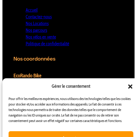
Accueil
Contactez-nous
Nos Locations
Nos parcours
Nos vélos en vente
Politique de confidentialité
Nos coordonnées
EcoRando Bike
Gérer le consentement
226 La Treille
Pour offrir les meilleures expériences, nous utilisons des technologies telles que les cookies
24250 CASTELNAUD-LA-CHAPELLE
pour stocker et/ou accéder aux informations des appareils. Le fait de consentir à ces
technologies nous permettra de traiter des données telles que le comportement de
navigation ou les ID uniques sur ce site. Le fait de ne pas consentir ou de retirer son
consentement peut avoir un effet négatif sur certaines caractéristiques et fonctions.
06 82 84 36 18