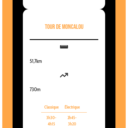
Tour de Moncalou
51,7km
730m
Classique
Électrique
3h30-
2h45-
4h15
3h20